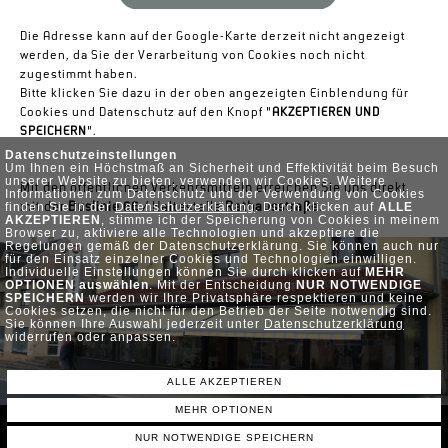
Die Adresse kann auf der Google-Karte derzeit nicht angezeigt
werden, da Sie der Verarbeitung von Cookies noch nicht
zugestimmt haben.
Bitte klicken Sie dazu in der oben angezeigten Einblendung für
Cookies und Datenschutz auf den Knopf "
AKZEPTIEREN UND
SPEICHERN
".
Datenschutzeinstellungen
Um Ihnen ein Höchstmaß an Sicherheit und Effektivität beim Besuch
unserer Website zu bieten, verwenden wir Cookies. Weitere
Mit den öffentlichen Verkehrsmitteln erreichen Sie uns direkt
Informationen zum Datenschutz und der Verwendung von Cookies
finden Sie in der
Datenschutzerklärung
. Durch klicken auf
ALLE
mit der
Buslinie 66
/ Haltestelle
Rathausstraße
.
AKZEPTIEREN
, stimme ich der Speicherung von Cookies in meinem
Browser zu, aktiviere alle Technologien und akzeptiere die
Regelungen gemäß der Datenschutzerklärung. Sie können auch nur
für den Einsatz einzelner Cookies und Technologien einwilligen.
Individuelle Einstellungen können Sie durch klicken auf
MEHR
OPTIONEN auswählen
. Mit der Entscheidung
NUR NOTWENDIGE
SPEICHERN
werden wir Ihre Privatsphäre respektieren und keine
Cookies setzen, die nicht für den Betrieb der Seite notwendig sind.
Sie können Ihre Auswahl jederzeit unter
Datenschutzerklärung
widerrufen oder anpassen.
ALLE AKZEPTIEREN
MEHR OPTIONEN
STARTSEITE •
DATENSCHUTZ •
IMPRESSUM •
© POWERED BY SERVER-TEAM
NUR NOTWENDIGE SPEICHERN