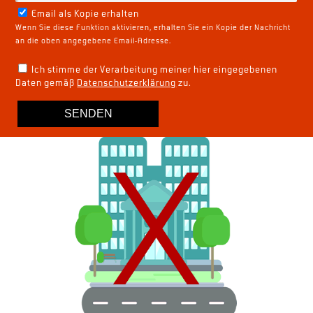
Email als Kopie erhalten
Wenn Sie diese Funktion aktivieren, erhalten Sie ein Kopie der Nachricht
an die oben angegebene Email-Adresse.
Ich stimme der Verarbeitung meiner hier eingegebenen
Daten gemäß
Datenschutzerklärung
zu.