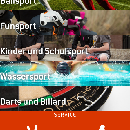
Ballsport
Funsport
Kinder und Schulsport
Wassersport
Darts und Billard
SERVICE