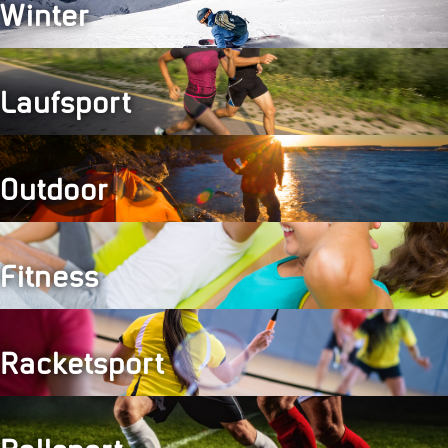
Winter
Laufsport
Outdoor
Fitness
Racketsport